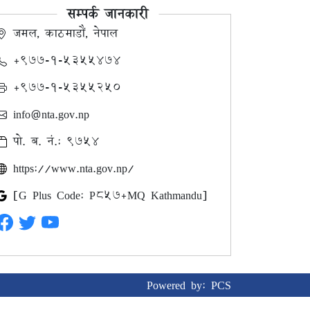
सम्पर्क जानकारी
जमल, काठमाडौं, नेपाल
+९७७-१-५३५५४७४
+९७७-१-५३५५२५०
info@nta.gov.np
पो. ब. नं.: ९७५४
https://www.nta.gov.np/
[G Plus Code: P857+MQ Kathmandu]
Powered by:
PCS