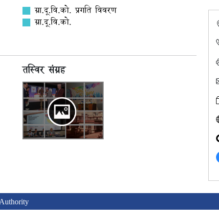
ग्रा.दू.वि.को. प्रगति विवरण
ग्रा.दू.वि.को.
तस्विर संग्रह
uthority