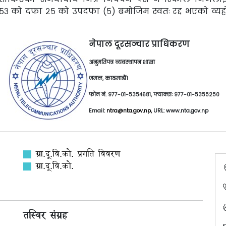
२०५३ को दफा २५ को उपदफा (५) बमोजिम स्वतः रद्द भएको व्य
नेपाल दूरसञ्चार प्राधिकरण
अनुमतिपत्र व्यवस्थापन शाखा
जमल, काठमाडौं।
फोन नं. ९७७-०१-५३५४६८१, फ्याक्सः ९७७-०१-५३५५२५०
Email:
ntra@nta.gov.np,
URL: www.nta.gov.np
ग्रा.दू.वि.को. प्रगति विवरण
ग्रा.दू.वि.को.
तस्विर संग्रह