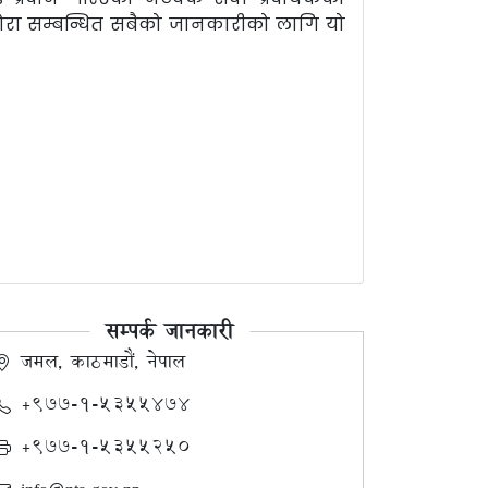
होरा सम्बन्धित सबैको जानकारीको लागि यो
सम्पर्क जानकारी
जमल, काठमाडौं, नेपाल
+९७७-१-५३५५४७४
+९७७-१-५३५५२५०