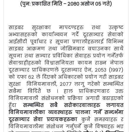
(पुन: प्रकाशित मिति
–
२०८० असोज ०५
गते
)
साइबर सुरक्षाका मापदण्डहरु तथा उत्कृष्ट
अभ्यासहरूको कार्यान्वयन गर्दै दूरसञ्चार सेवाको
आईसीटी पूर्वाधार र सूचना प्रणालीहरुलाई विभिन्न
साइबर आक्रमण तथा जोखिमबाट बचाउनका साथै
सूचना तथा सञ्‍चार प्रविधिका सेवाहरु प्रयोग गर्नेतर्फ
सेवाग्राहीहरुको विश्वासनियता कायम राख्न नेपाल
दूरसञ्‍चार प्राधिकरणले दूरसञ्‍चार ऐन, २०५३ (१९९७)
को दफा ६२ ले दिएको अधिकारको प्रयोग गरी साइबर
सुरक्षा विनियमावली, २०७७ लागू गरेको सम्बन्धित
सबैमा विदितै छ । हाल प्राधिकरणबाट उक्त
विनियमावली संशोधनको प्रक्रिया अगाडी बढाइएको
हुँदा
सम्बन्धित सबै
सरोकारवालाहरु लगायत
विनियमावलीका व्यवस्थाहरु पालना गर्ने सन्दर्भमा
दूरसञ्‍चार सेवा प्रदायकहरुका
कुनै समस्याहरु र
विनियमावलीमा संशोधन गर्नुपर्ने कुनै विषयहरु भए