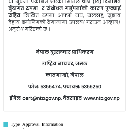
यो सूचना प्रकाशन भएको मितिले
चौध (१४) दिनभित्र
बुँदागत रुपमा र संशोधन गर्नुपर्नाको कारण पुष्ट्याई
सहित
लिखित रुपमा आफ्नो राय, सल्लाह, सुझाव
देहाय बमोजिमको ठेगानामा उपलब्ध गराउन आव्हान/
अनुरोध गरिएको छ ।
नेपाल दूरसञ्‍चार प्राधिकरण
राष्ट्रिय नाचघर, जमल
काठमाण्डौ, नेपाल
फोनः ५३५५४७४, फ्याक्सः ५३५५२५०
ईमेल
: cert@nta.gov.np,
वेबसाइट
: www.nta.gov.np
Type Approval Information