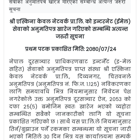
सेवाको अनुमतिपत्र खारेज गरिएको सम्बन्धि अत्यन्त जरुरी
सूचना
श्री एस्किना केवल नेटवर्क प्रा.लि. को इन्टरनेट (ईमेल)
सेवाको अनुमतिपत्र खारेज गरिएको सम्बन्धि अत्यन्त
जरुरी सूचना
प्रथम पटक प्रकाशित मिति: २०८०/०७/२४
नेपाल दूरसञ्चार प्राधिकरणबाट इन्टर्नेट (इ-मेल
सहित) सेवाको अनुमतिपत्र प्राप्त संस्था श्री एस्किना
केवल नेटवर्क प्रा.लि., दिव्यनगर, चितवनले
अनुमतिपत्र (अनुमतिपत्र नं. फि.ज. १.१२५) नविकरणका
लागि समयावधि भित्र नियमानुसार निवेदन पेश
नगरेकोले उक्त अनुमतिपत्र दूरसञ्चार ऐन, २०५३ को
दफा २५(५) बमोजिम स्वतः खारेज भएको व्यहोरा
सम्बन्धित सबैको जानकारीको लागि यो सूचना
प्रकाशित गरिएको छ । साथै यस प्रा.लि.ले नियमानुसार
तिर्न/बुझाउन पर्ने रकमका सम्बन्धमा यो सूचना जारी
भएको मितिले ३० दिन भित्र यस कार्यालयमा सम्पर्क