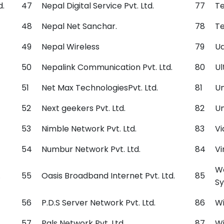
d.
47
Nepal Digital Service Pvt. Ltd.
77
Te
48
Nepal Net Sanchar.
78
Te
49
Nepal Wireless
79
Ud
50
Nepalink Communication Pvt. Ltd.
80
Ul
51
Net Max TechnologiesPvt. Ltd.
81
Un
52
Next geekers Pvt. Ltd.
82
Un
53
Nimble Network Pvt. Ltd.
83
Vi
54
Numbur Network Pvt. Ltd.
84
Vi
We
.
55
Oasis Broadband Internet Pvt. Ltd.
85
Sy
56
P.D.S Server Network Pvt. Ltd.
86
Wi
57
Pals Network Pvt. Ltd.
87
Wi