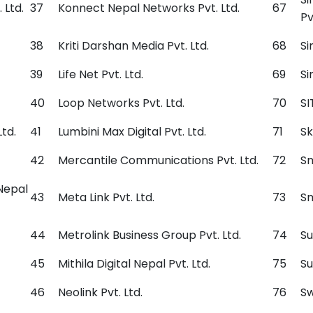
 Ltd.
37
Konnect Nepal Networks Pvt. Ltd.
67
Pv
38
Kriti Darshan Media Pvt. Ltd.
68
Si
39
Life Net Pvt. Ltd.
69
Si
40
Loop Networks Pvt. Ltd.
70
SI
td.
41
Lumbini Max Digital Pvt. Ltd.
71
Sk
42
Mercantile Communications Pvt. Ltd.
72
Sm
Nepal
43
Meta Link Pvt. Ltd.
73
Sm
44
Metrolink Business Group Pvt. Ltd.
74
Su
45
Mithila Digital Nepal Pvt. Ltd.
75
Su
46
Neolink Pvt. Ltd.
76
Sw