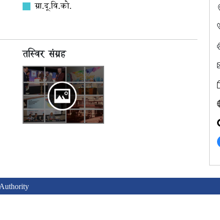
ग्रा.दू.वि.को.
तस्विर संग्रह
uthority