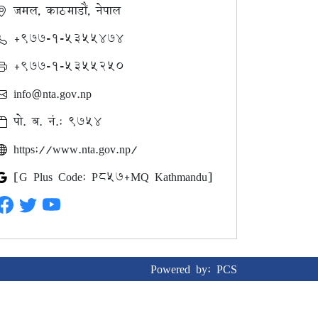
जमल, काठमाडौं, नेपाल
+९७७-१-५३५५४७४
+९७७-१-५३५५२५०
info@nta.gov.np
पो. ब. नं.: ९७५४
https://www.nta.gov.np/
[G Plus Code: P857+MQ Kathmandu]
Powered by:
PCS