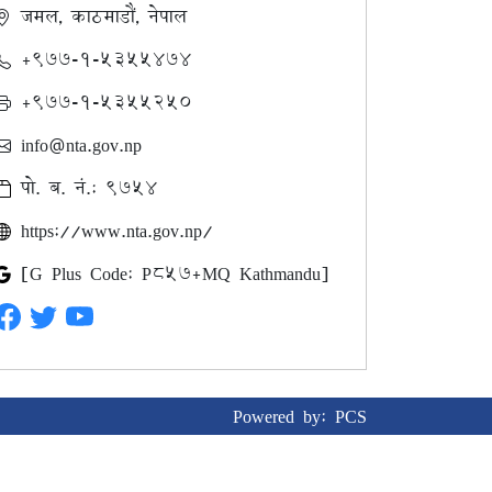
जमल, काठमाडौं, नेपाल
+९७७-१-५३५५४७४
+९७७-१-५३५५२५०
info@nta.gov.np
पो. ब. नं.: ९७५४
https://www.nta.gov.np/
[G Plus Code: P857+MQ Kathmandu]
Powered by:
PCS