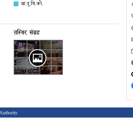
ग्रा.दू.वि.को.
तस्विर संग्रह
uthority