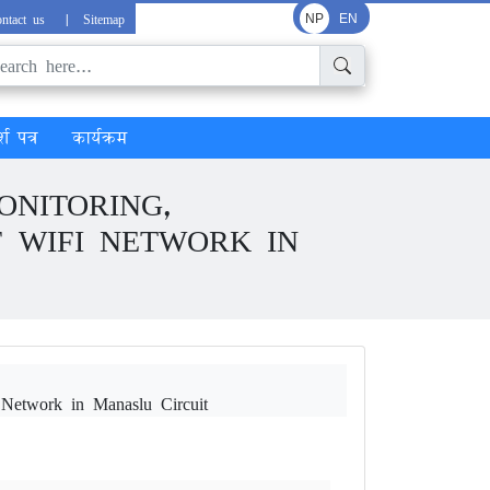
ntact us
|
Sitemap
NP
EN
्श पत्र
कार्यक्रम
ONITORING,
F WIFI NETWORK IN
i Network in Manaslu Circuit