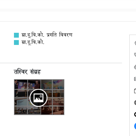
ग्रा.दू.वि.को. प्रगति विवरण
ग्रा.दू.वि.को.
तस्विर संग्रह