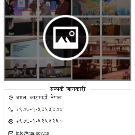
सम्पर्क जानकारी
जमल, काठमाडौं, नेपाल
+९७७-१-५३५५४७४
+९७७-१-५३५५२५०
info@nta.gov.np