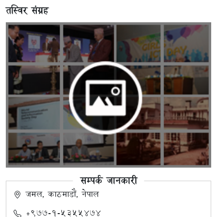
तस्विर संग्रह
सम्पर्क जानकारी
जमल, काठमाडौं, नेपाल
+९७७-१-५३५५४७४