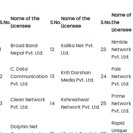
Name of
Name of the
Name of the
S.No.
S.No.
S.No.
the
Licensee
Licensee
Licensee
Nimble
Broad Band
Kalika Net Pvt.
1
12
23
Network
Nepal Pvt. Ltd.
Ltd.
Pvt. Ltd.
C. Data
Pals
Kriti Darshan
2
Communication
13
24
Network
Media Pvt. Ltd.
Pvt. Ltd.
Pvt. Ltd.
Prime
Clean Network
Kshireshwar
3
14
25
Network
Pvt. Ltd.
Network Pvt. Ltd.
Pvt. Ltd.
Rapid
Dolphin Net
Unique