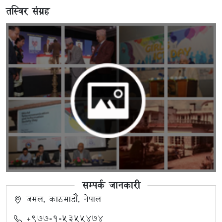
तस्विर संग्रह
सम्पर्क जानकारी
जमल, काठमाडौं, नेपाल
+९७७-१-५३५५४७४