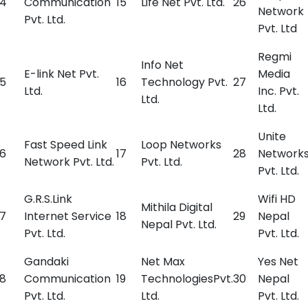
4
Communication
15
Life Net Pvt. Ltd.
26
Network
Pvt. Ltd.
Pvt. Ltd
Regmi
Info Net
E-link Net Pvt.
Media
5
16
Technology Pvt.
27
Ltd.
Inc. Pvt.
Ltd.
Ltd.
Unite
Fast Speed Link
Loop Networks
6
17
28
Network
Network Pvt. Ltd.
Pvt. Ltd.
Pvt. Ltd.
G.R.S.Link
Wifi HD
Mithila Digital
7
Internet Service
18
29
Nepal
Nepal Pvt. Ltd.
Pvt. Ltd.
Pvt. Ltd.
Gandaki
Net Max
Yes Net
8
Communication
19
TechnologiesPvt.
30
Nepal
Pvt. Ltd.
Ltd.
Pvt. Ltd.