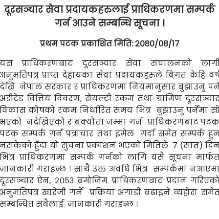
दूरसञ्चार सेवा प्रदायकहरुलाई प्राधिकरणमा सम्पर्क
गर्न आउने सम्बन्धि सूचना ।
प्रथम पटक प्रकाशित मिति: २०८०/०८/१७
यस प्राधिकरणबाट दूरसञ्चार सेवा संचालनको लाग
अनुमतिपत्र प्राप्त देहायका सेवा प्रदायकहरुले विगत केहि वर्
देखि नेपाल सरकार र प्राधिकरणमा नियमानुसार बुझाउनु पर्न
अडीटेड वित्तिय विवरण, रोयल्टी रकम तथा ग्रामिण दूरसञ्चा
विकास कोषको रकम निर्धारित समय भित्र बुझाउनु पर्नेमा स
भएको नदेखिएको र बक्यौता जम्मा गर्न प्राधिकरणबाट पट
पटक सम्पर्क गर्न पत्राचार तथा इमेल गर्दा समेत सम्पर्क हु
नसकेको हुँदा यो सुचना प्रकाशन भएको मितिले ७ (सात) दि
भित्र प्राधिकरणमा सम्पर्क गर्नको लागि यसै सूचना मार्फ
जानकारी गराइन्छ । साथै उक्त अवधि भित्र सम्पर्कमा नआएम
दूरसञ्चार ऐन, २०५३ बमोजिम प्राधिकरणबाट प्रदान गरिएक
अनुमतिपत्र खारेजी गर्ने प्रक्रिया अगाडी बढाइने व्यहोरा समे
सम्बन्धित सबैलाई जानकारी गराइन्छ ।