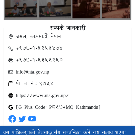
सम्पर्क जानकारी
जमल, काठमाडौं, नेपाल
+९७७-१-५३५५४७४
+९७७-१-५३५५२५०
info@nta.gov.np
पो. ब. नं.: ९७५४
https://www.nta.gov.np/
[G Plus Code: P857+MQ Kathmandu]
यस प्राधिकरणको वेबसाइटसँग सम्बन्धित कुनै राय सुझाव भएमा