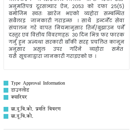
अनुमतिपत्र दूरसञ्चार ऐन, २०५३ को दफा २५(५)
बमोजिम स्वतः खारेज भएको व्यहोरा सम्बन्धित
सबैलाइ जानकारी गराइन्छ । साथै इन्टर्नेट सेवा
संचालन गरे वापत नियमानुसार तिर्न/बुझाउन पर्ने
दस्तुर एवं वित्तीय विवरणहरु ३० दिन भित्र फर फारक
गर्नु हुन अन्यथा सरकारी बाँकी सरह प्रचलित कानून
अनुसार असुल उपर गरिने व्यहोरा समेत
यसै सूचनाद्वारा जानकारी गराइएको छ ।
Type Approval Information
डाउनलोड
क्यारियर
ग्रा.दू.वि.को. प्रगति विवरण
ग्रा.दू.वि.को.