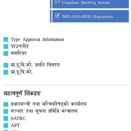
Complaint Handling System
IMEI/ESN/MEID Registration
Type Approval Information
डाउनलोड
क्यारियर
ग्रा.दू.वि.को. प्रगति विवरण
ग्रा.दू.वि.को.
महत्वपूर्ण लिंकहरु
प्रधानमन्त्री तथा मन्त्रिपरिषद्को कार्यालय
सञ्‍चार तथा सूचना प्रविधि मन्त्रालय
SATRC
APT