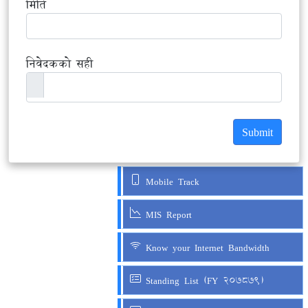
मिति
निवेदकको सही
Submit
Mobile Track
MIS Report
Know your Internet Bandwidth
Standing List (FY 207879)