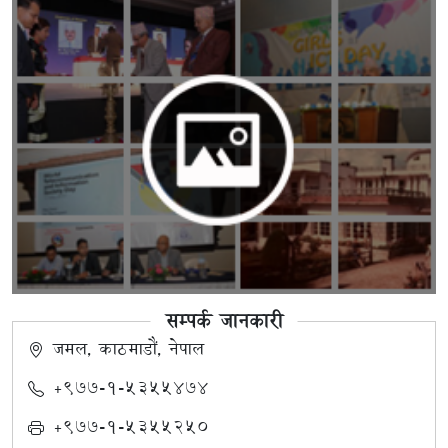
सम्पर्क जानकारी
जमल, काठमाडौं, नेपाल
+९७७-१-५३५५४७४
+९७७-१-५३५५२५०