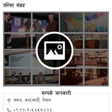
तस्विर संग्रह
सम्पर्क जानकारी
जमल, काठमाडौं, नेपाल
+९७७-१-५३५५४७४